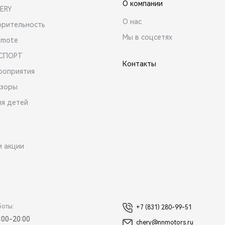
О компании
ERY
О нас
орительность
Мы в соцсетях
emote
 СПОРТ
Контакты
роприятия
зоры
ля детей
и акции
боты:
+7 (831) 280-99-51
:00-20:00
chery@nnmotors.ru