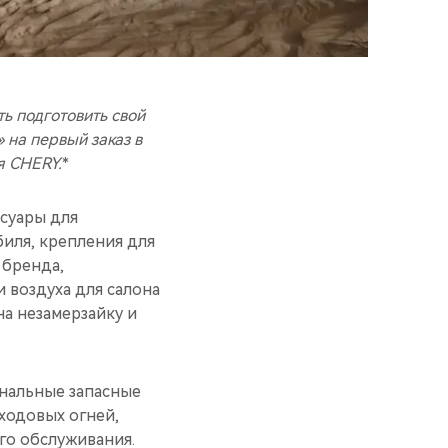
ь подготовить свой
»
на первый заказ в
я CHERY.
*
суары для
иля, крепления для
 бренда,
 воздуха для салона
а незамерзайку и
инальные запасные
ходовых огней,
го обслуживания.