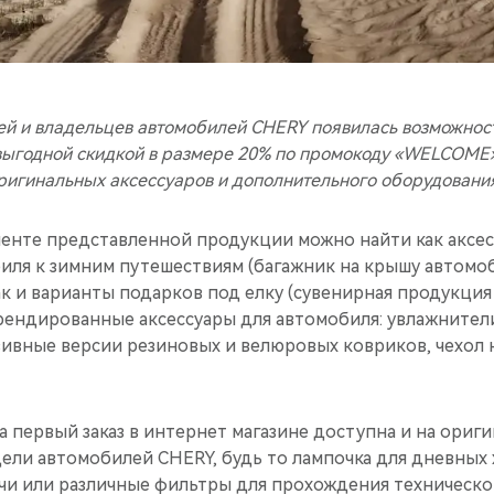
ей и владельцев автомобилей CHERY появилась возможност
 выгодной скидкой в размере 20% по промокоду «WELCOME
игинальных аксессуаров и дополнительного оборудовани
енте представленной продукции можно найти как аксес
иля к зимним путешествиям (багажник на крышу автомоб
ак и варианты подарков под елку (сувенирная продукция
ендированные аксессуары для автомобиля: увлажнители
ивные версии резиновых и велюровых ковриков, чехол н
на первый заказ в интернет магазине доступна и на ориг
ели автомобилей CHERY, будь то лампочка для дневных 
ечи или различные фильтры для прохождения техническо