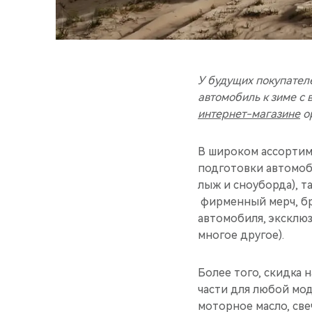
У будущих покупател
автомобиль к зиме с
интернет-магазине
ор
В широком ассортим
подготовки автомоб
лыж и сноуборда), т
фирменный мерч, бр
автомобиля, эксклюз
многое другое).
Более того, скидка 
части для любой мод
моторное масло, св