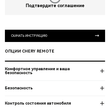
Подтвердите соглашение
СКАЧАТЬ ИНСТРУКЦИЮ
ОПЦИИ CHERY REMOTE
Комфортное управление и ваша
безопасность
Безопасность
Автозапуск из любой точки мира.
Настройка расписания и длительности работы
Контроль состояния автомобиля
Управление подогревом руля и сидений, зеркал и
Управление центральным замком дистанционно.
стекол