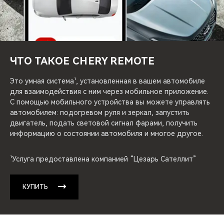
CHERY REMOTE
CHERY И СПОРТ
НАШИ МЕРОПРИЯТИЯ
ЧТО ТАКОЕ CHERY REMOTE
ВИДЕООБЗОРЫ
Это умная система¹, установленная в вашем автомобиле
для взаимодействия с ним через мобильное приложение.
С помощью мобильного устройства вы можете управлять
CHERY ДЛЯ ДЕТЕЙ
автомобилем: подогревом руля и зеркал, запустить
двигатель, подать световой сигнал фарами, получить
информацию о состоянии автомобиля и многое другое.
¹Услуга предоставлена компанией “Цезарь Сателлит”
КУПИТЬ