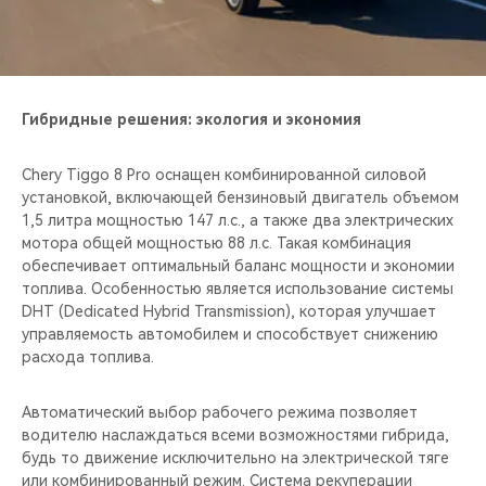
CHERY REMOTE
CHERY И СПОРТ
НАШИ МЕРОПРИЯТИЯ
Гибридные решения: экология и экономия
ВИДЕООБЗОРЫ
Chery Tiggo 8 Pro оснащен комбинированной силовой
установкой, включающей бензиновый двигатель объемом
1,5 литра мощностью 147 л.с., а также два электрических
CHERY ДЛЯ ДЕТЕЙ
мотора общей мощностью 88 л.с. Такая комбинация
обеспечивает оптимальный баланс мощности и экономии
топлива. Особенностью является использование системы
DHT (Dedicated Hybrid Transmission), которая улучшает
управляемость автомобилем и способствует снижению
расхода топлива.
Автоматический выбор рабочего режима позволяет
водителю наслаждаться всеми возможностями гибрида,
будь то движение исключительно на электрической тяге
или комбинированный режим. Система рекуперации