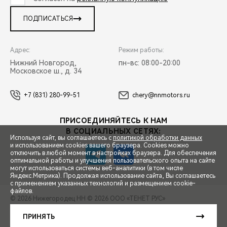
ПОДПИСАТЬСЯ
Адрес:
Режим работы:
Нижний Новгород,
пн-вс: 08:00-20:00
Московское ш., д. 34
+7 (831) 280-99-51
chery@nnmotors.ru
ПРИСОЕДИНЯЙТЕСЬ К НАМ
В СОЦИАЛЬНЫХ СЕТЯХ:
Используя сайт, вы соглашаетесь с
политикой обработки данных
и использованием cookies вашего браузера. Cookies можно
отключить в любой момент в настройках браузера. Для обеспечения
оптимальной работы и улучшения пользовательского опыта на сайте
могут использоваться системы веб-аналитики (в том числе
СПЕЦПРЕДЛОЖЕНИЯ
Яндекс.Метрика). Продолжая использование сайта, Вы соглашаетесь
с применением указанных технологий и размещением cookie-
файлов.
© 2026 Нижегородец НН
© 2026 ООО «ТЕНЕТ РУС»
ЗАПИСЬ НА ТЕСТ-ДРАЙВ
ПРАВОВАЯ ИНФОРМАЦИЯ
КОНТАКТЫ
КЛИЕНТСКАЯ ПОДДЕРЖКА
ПРИНЯТЬ
Сделано в ПЕРКС
РАСЧЕТ КРЕДИТА